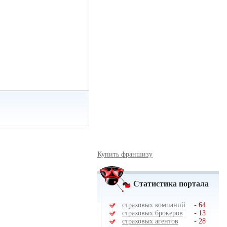
Купить франшизу
Статистика портала
страховых компаний
-
64
страховых брокеров
-
13
страховых агентов
-
28