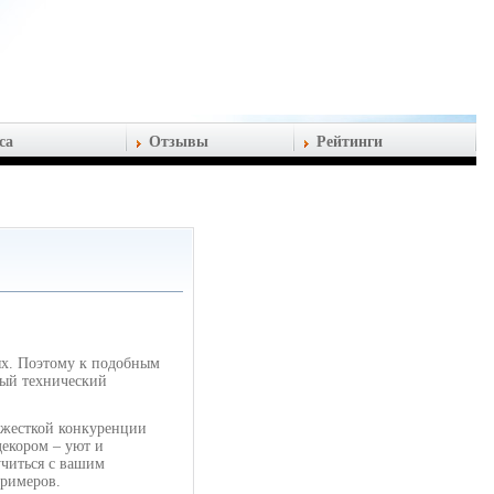
са
Отзывы
Рейтинги
ях. Поэтому к подобным
ный технический
х жесткой конкуренции
декором – уют и
учиться с вашим
примеров.