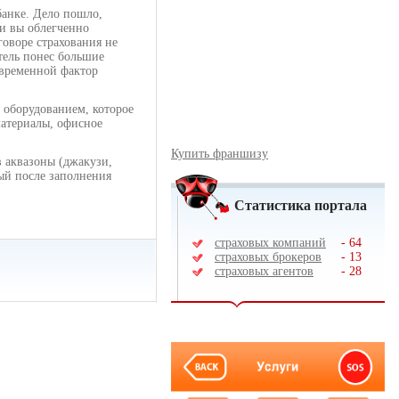
банке. Дело пошло,
 и вы облегченно
говоре страхования не
тель понес большие
а временной фактор
оборудованием, которое
материалы, офисное
Купить франшизу
в аквазоны (джакузи,
рый после заполнения
Статистика портала
страховых компаний
-
64
страховых брокеров
-
13
страховых агентов
-
28