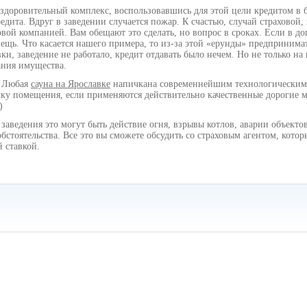
оздоровительный комплекс, воспользовавшись для этой цели кредитом в 
едита. Вдруг в заведении случается пожар. К счастью, случай страховой,
вой компанией. Вам обещают это сделать, но вопрос в сроках. Если в до
вещь. Что касается нашего примера, то из-за этой «ерунды» предпринима
ки, заведение не работало, кредит отдавать было нечем. Но не только н
ания имущества.
. Любая
сауна на Ярославке
напичкана современнейшим технологическим 
лку помещения, если применяются действительно качественные дорогие 
.)
заведения это могут быть действие огня, взрывы котлов, аварии объекто
стоятельства. Все это вы сможете обсудить со страховым агентом, кото
й ставкой.