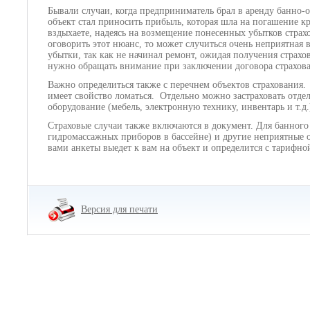
Бывали случаи, когда предприниматель брал в аренду банно-
объект стал приносить прибыль, которая шла на погашение кр
вздыхаете, надеясь на возмещение понесенных убытков страхо
оговорить этот нюанс, то может случиться очень неприятная 
убытки, так как не начинал ремонт, ожидая получения страхов
нужно обращать внимание при заключении договора страхов
Важно определиться также с перечнем объектов страхования
имеет свойство ломаться. Отдельно можно застраховать отде
оборудование (мебель, электронную технику, инвентарь и т.д
Страховые случаи также включаются в документ. Для банного 
гидромассажных приборов в бассейне) и другие неприятные об
вами анкеты выедет к вам на объект и определится с тарифно
Версия для печати