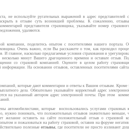
а, не используйте ругательных выражений в адрес представителей с
раскрыть в отзыве суть возникшей проблемы. К сожалению, отзывы
омментарий представителя страховщика, указывайте номер страховог
редложения, удаляются.
й компании, поделитесь опытом с посетителями нашего портала. Ос
ховщика. Очень важно, если Вы расскажете о том, как проходил проце
в. И главное, насколько предлагаемые условия страхования и урегулиров
е несколько минут Вашего драгоценного времени и оставьте отзыв. П
бщении со страховой компанией. Оцените в целом работу страховщ
й информации. На основании отзывов, оставленных посетителями сайт
компаний, которые дают комментарии и ответы к Вашим отзывам. Кроме э
ыплатного дела. Обязательно указывайте корректный адрес электронн
яются на указанный автором адрес электронной почты. При этом комм
паний.
ены автомобилистами, которые воспользовались услугами страховых 
но, нужно понимать, что положительных отзывов значительно меньше, 
кает желание оставить на сайте положительный отзыв о страховой 
я опытом и пожаловаться на работу страховой, оставив на форуме негат
ействительно полезные
отзывы
, где посетители не просто изливают душ