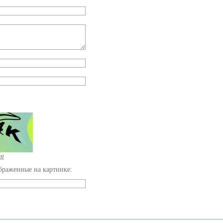
ие
браженные на картинке: