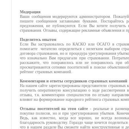
Модерация
Ваши сообщения модерируются администратором. Пожалуйст
пишите сообщениея заглавными буквами. Постарайтесь 
предложения, не публикуются. Если Вы хотите получить к
страхования. Отзывы, содержащие рекламные объявления и п
Поделитесь опытом
Если Вы застраховались по КАСКО или ОСАГО в страхово
помогаете
читателю определиться с нелегким выбором стра
договора страхования, но и процедура урегулирования убытко
что изначально Вам предлагали при страховании. Потратьт
расскажите, что понравилось или не понравилось при о
просматриваются сотнями посетителей в поиске объективно
рейтинг страховых компаний.
Комментарии и ответы сотрудников страховых компаний
На нашем сайте зарегистрированы представители страховых 
получить оперативную консультацию о ходе рассмотрения в
отзыва, т.к. комментарии специалистов по отзыву направл
влияют на формирование народного рейтинга страховых ком
Отзывы посетителей на этом сайте
- реальные и размещ
покупке полисов, но и при урегулировании убытков. Конеч
Ведь, как известно, когда все хорошо, не всегда возни
благодарность руководству. Гораздо чаще хочется поделитьс
что в нашем разделе Вы сможете найти конструктивные и д