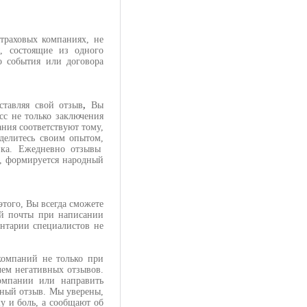
траховых компаниях, не
, состоящие из одного
о события или договора
тавляя свой отзыв
,
Вы
сс не только заключения
ания соответствуют тому,
оделитесь своим опытом,
ика. Ежедневно отзывы
а, формируется народный
того, Вы всегда сможете
ой почты при написании
ентарии специалистов не
компаний не только при
чем негативных отзывов.
компании или направить
ивный отзыв. Мы уверены,
у и боль, а сообщают об