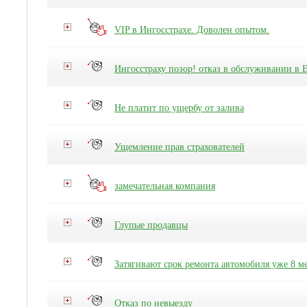
VIP в Ингосстрахе. Доволен опытом.
Ингосстраху позор! отказ в обслуживании в 
Не платит по ущербу от залива
Ущемление прав страхователей
замечательная компания
Глупые продавцы
Затягивают срок ремонта автомобиля уже 8 ме
Отказ по невыезду