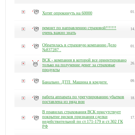
01
Хотят опрокинуть на 60000
ремонт по направлению страховой!!!!!!!
14
очень важно знать
Обратилась в страховую компанию Дело
01
№837287 .
ВСК - компания в которой все ориентировано
26
только на получение денег за страховые
продукты
09
Банально. ДТП. Машина в кредите.
работа аппарата по урегулированию убытков
18
поставлена из ряда вон
В правилах страхования ВСК присутствует
покрытие рисков признания сделки
17
недействительной по ст.171-179 и ст.302 ГК
РФ