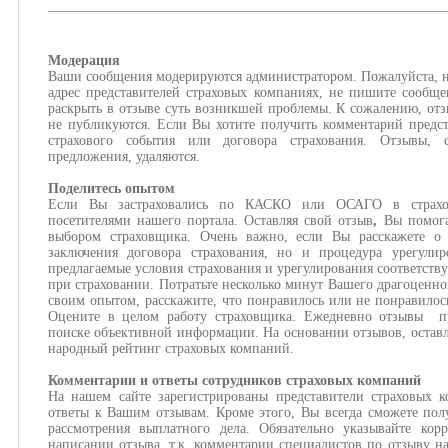
Модерация
Ваши сообщения модерируются администратором. Пожалуйста, н
адрес представителей страховых компаниях, не пишите сообще
раскрыть в отзыве суть возникшей проблемы. К сожалению, отз
не публикуются. Если Вы хотите получить комментарий предст
страхового события или договора страхования. Отзывы,
предложения, удаляются.
Поделитесь опытом
Если Вы застраховались по КАСКО или ОСАГО в страхов
посетителями нашего портала. Оставляя свой отзыв
,
Вы помога
выбором страховщика. Очень важно, если Вы расскажете о 
заключения договора страхования, но и процедура урегулир
предлагаемые условия страхования и урегулирования соответств
при страховании. Потратьте несколько минут Вашего драгоценно
своим опытом, расскажите, что понравилось или не понравилос
Оцените в целом работу страховщика. Ежедневно отзывы пр
поиске объективной информации. На основании отзывов, оставл
народный рейтинг страховых компаний.
Комментарии и ответы сотрудников страховых компаний
На нашем сайте зарегистрированы представители страховых 
ответы к Вашим отзывам. Кроме этого, Вы всегда сможете пол
рассмотрения выплатного дела. Обязательно указывайте кор
написании отзыва, т.к. комментарии специалистов по отзыву н