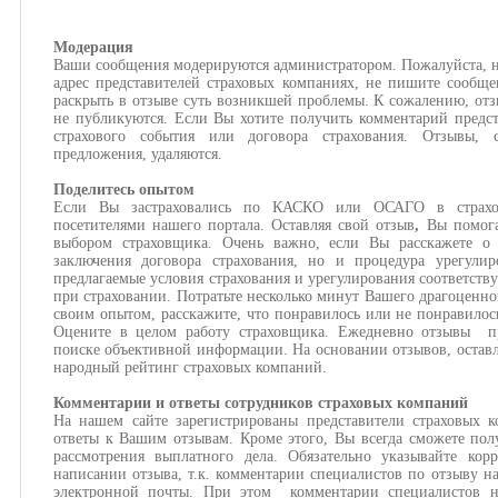
Модерация
Ваши сообщения модерируются администратором. Пожалуйста, н
адрес представителей страховых компаниях, не пишите сообще
раскрыть в отзыве суть возникшей проблемы. К сожалению, отз
не публикуются. Если Вы хотите получить комментарий предст
страхового события или договора страхования. Отзывы,
предложения, удаляются.
Поделитесь опытом
Если Вы застраховались по КАСКО или ОСАГО в страхов
посетителями нашего портала. Оставляя свой отзыв
,
Вы помога
выбором страховщика. Очень важно, если Вы расскажете о 
заключения договора страхования, но и процедура урегулир
предлагаемые условия страхования и урегулирования соответств
при страховании. Потратьте несколько минут Вашего драгоценно
своим опытом, расскажите, что понравилось или не понравилос
Оцените в целом работу страховщика. Ежедневно отзывы пр
поиске объективной информации. На основании отзывов, оставл
народный рейтинг страховых компаний.
Комментарии и ответы сотрудников страховых компаний
На нашем сайте зарегистрированы представители страховых 
ответы к Вашим отзывам. Кроме этого, Вы всегда сможете пол
рассмотрения выплатного дела. Обязательно указывайте кор
написании отзыва, т.к. комментарии специалистов по отзыву н
электронной почты. При этом комментарии специалистов н