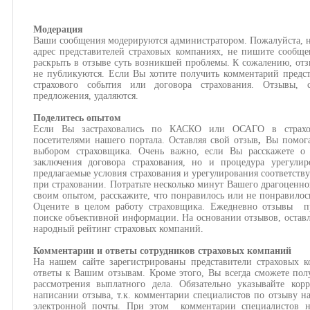
Модерация
Ваши сообщения модерируются администратором. Пожалуйста, н
адрес представителей страховых компаниях, не пишите сообще
раскрыть в отзыве суть возникшей проблемы. К сожалению, отз
не публикуются. Если Вы хотите получить комментарий предст
страхового события или договора страхования. Отзывы,
предложения, удаляются.
Поделитесь опытом
Если Вы застраховались по КАСКО или ОСАГО в страхов
посетителями нашего портала. Оставляя свой отзыв
,
Вы помога
выбором страховщика. Очень важно, если Вы расскажете о 
заключения договора страхования, но и процедура урегулир
предлагаемые условия страхования и урегулирования соответств
при страховании. Потратьте несколько минут Вашего драгоценно
своим опытом, расскажите, что понравилось или не понравилос
Оцените в целом работу страховщика. Ежедневно отзывы пр
поиске объективной информации. На основании отзывов, оставл
народный рейтинг страховых компаний.
Комментарии и ответы сотрудников страховых компаний
На нашем сайте зарегистрированы представители страховых 
ответы к Вашим отзывам. Кроме этого, Вы всегда сможете пол
рассмотрения выплатного дела. Обязательно указывайте кор
написании отзыва, т.к. комментарии специалистов по отзыву н
электронной почты. При этом комментарии специалистов н