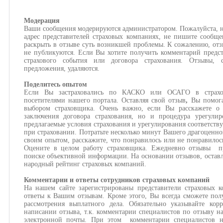
Модерация
Ваши сообщения модерируются администратором. Пожалуйста, н
адрес представителей страховых компаниях, не пишите сообще
раскрыть в отзыве суть возникшей проблемы. К сожалению, отз
не публикуются. Если Вы хотите получить комментарий предст
страхового события или договора страхования. Отзывы,
предложения, удаляются.
Поделитесь опытом
Если Вы застраховались по КАСКО или ОСАГО в страхов
посетителями нашего портала. Оставляя свой отзыв
,
Вы помога
выбором страховщика. Очень важно, если Вы расскажете о 
заключения договора страхования, но и процедура урегулир
предлагаемые условия страхования и урегулирования соответств
при страховании. Потратьте несколько минут Вашего драгоценно
своим опытом, расскажите, что понравилось или не понравилос
Оцените в целом работу страховщика. Ежедневно отзывы пр
поиске объективной информации. На основании отзывов, оставл
народный рейтинг страховых компаний.
Комментарии и ответы сотрудников страховых компаний
На нашем сайте зарегистрированы представители страховых 
ответы к Вашим отзывам. Кроме этого, Вы всегда сможете пол
рассмотрения выплатного дела. Обязательно указывайте кор
написании отзыва, т.к. комментарии специалистов по отзыву н
электронной почты. При этом комментарии специалистов н