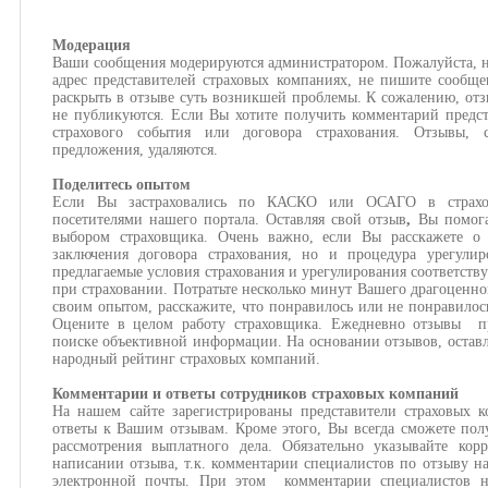
Модерация
Ваши сообщения модерируются администратором. Пожалуйста, н
адрес представителей страховых компаниях, не пишите сообще
раскрыть в отзыве суть возникшей проблемы. К сожалению, отз
не публикуются. Если Вы хотите получить комментарий предст
страхового события или договора страхования. Отзывы,
предложения, удаляются.
Поделитесь опытом
Если Вы застраховались по КАСКО или ОСАГО в страхов
посетителями нашего портала. Оставляя свой отзыв
,
Вы помога
выбором страховщика. Очень важно, если Вы расскажете о 
заключения договора страхования, но и процедура урегулир
предлагаемые условия страхования и урегулирования соответств
при страховании. Потратьте несколько минут Вашего драгоценно
своим опытом, расскажите, что понравилось или не понравилос
Оцените в целом работу страховщика. Ежедневно отзывы пр
поиске объективной информации. На основании отзывов, оставл
народный рейтинг страховых компаний.
Комментарии и ответы сотрудников страховых компаний
На нашем сайте зарегистрированы представители страховых 
ответы к Вашим отзывам. Кроме этого, Вы всегда сможете пол
рассмотрения выплатного дела. Обязательно указывайте кор
написании отзыва, т.к. комментарии специалистов по отзыву н
электронной почты. При этом комментарии специалистов н