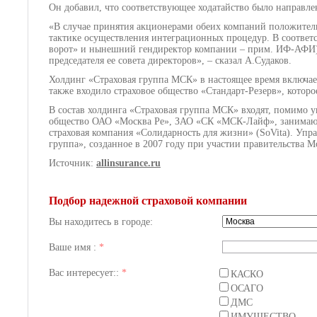
Он добавил, что соответствующее ходатайство было направ
«В случае принятия акционерами обеих компаний положитель
тактике осуществления интеграционных процедур. В соответ
ворот» и нынешний гендиректор компании – прим. ИФ-АФИ)
председателя ее совета директоров», – сказал А.Судаков.
Холдинг «Страховая группа МСК» в настоящее время включае
также входило страховое общество «Стандарт-Резерв», котор
В состав холдинга «Страховая группа МСК» входят, помимо 
общество ОАО «Москва Ре», ЗАО «СК «МСК-Лайф», занимающ
страховая компания «Солидарность для жизни» (SoVita). Уп
группа», созданное в 2007 году при участии правительства 
Источник:
allinsurance.ru
Подбор надежной страховой компании
Вы находитесь в городе:
Ваше имя :
*
Вас интересует::
*
КАСКО
ОСАГО
ДМС
ИМУЩЕСТВО