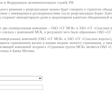
лено в Федеральную антимонопольную службу РФ.
ного решения о реорганизации можно будет говорить о стратегии объе
ствии с имеющимися договоренностями после реорганизации Борис Хаит
 сохранит миноритарную долю в акционерном капитале объединенной к
т две универсальные компании – ОАО «СГ МСК» и ЗАО «СГ «Спасские во
ое слилось с компанией МСК, в результате чего было образовано ОАО «С
универсальных компаний (ОАО «СГ МСК» и ЗАО «СГ «Спасские ворота»),
ееся страхованием жизни и иными видами личного страхования, а так
равляющей компанией холдинга «Страховая группа МСК» является ОАО «С
Москвы и Банка Москвы.