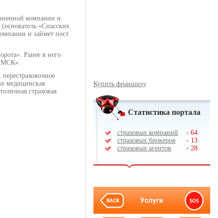
диненной компании и
 (основатель «Спасских
омпании и займет пост
рота». Ранее в него
Г МСК».
 перестраховочное
же медицинская
Купить франшизу
толичная страховая
Статистика портала
страховых компаний
-
64
страховых брокеров
-
13
страховых агентов
-
28