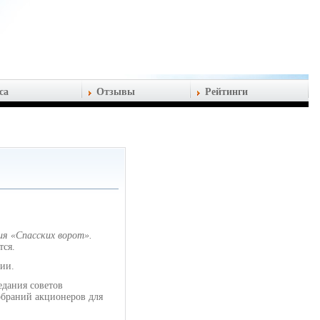
са
Отзывы
Рейтинги
ия «Спасских ворот».
тся.
нии.
едания советов
обраний акционеров для