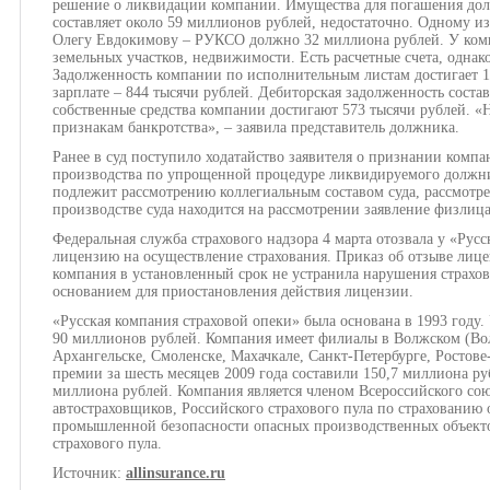
решение о ликвидации компании. Имущества для погашения дол
составляет около 59 миллионов рублей, недостаточно. Одному и
Олегу Евдокимову – РУКСО должно 32 миллиона рублей. У комп
земельных участков, недвижимости. Есть расчетные счета, однако
Задолженность компании по исполнительным листам достигает 1
зарплате – 844 тысячи рублей. Дебиторская задолженность соста
собственные средства компании достигают 573 тысячи рублей. 
признакам банкротства», – заявила представитель должника.
Ранее в суд поступило ходатайство заявителя о признании комп
производства по упрощенной процедуре ликвидируемого должни
подлежит рассмотрению коллегиальным составом суда, рассмотре
производстве суда находится на рассмотрении заявление физлица
Федеральная служба страхового надзора 4 марта отозвала у «Рус
лицензию на осуществление страхования. Приказ об отзыве лицен
компания в установленный срок не устранила нарушения страхов
основанием для приостановления действия лицензии.
«Русская компания страховой опеки» была основана в 1993 году.
90 миллионов рублей. Компания имеет филиалы в Волжском (Вол
Архангельске, Смоленске, Махачкале, Санкт-Петербурге, Росто
премии за шесть месяцев 2009 года составили 150,7 миллиона руб
миллиона рублей. Компания является членом Всероссийского сою
автостраховщиков, Российского страхового пула по страхованию 
промышленной безопасности опасных производственных объекто
страхового пула.
Источник:
allinsurance.ru