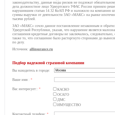
законодательству, данные виды рисков не подлежат обязательно
дела должностное лицо Удмуртского УФАС России приняло ре
нарушившим статью 14.32 КоАП РФ и наложило на компанию штр
суммы выручки от деятельности ЗАО «МАКС» на рынке ипотечног
тысячи рублей.
ЗАО «МАКС» сочло данное постановление незаконным и обратил
Удмуртской Республики, указав, что нарушение является малозн
соглашения кредитные договоры не заключались, следовательно, 
также то, что соглашение было расторгнуто сторонами до выне
по делу.
Источник:
allinsurance.ru
Подбор надежной страховой компании
Вы находитесь в городе:
Ваше имя :
*
Вас интересует::
*
КАСКО
ОСАГО
ДМС
ИМУЩЕСТВО
Контактный телефон:
*