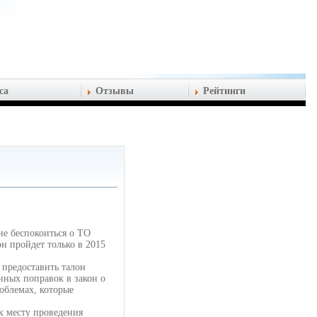
са
Отзывы
Рейтинги
не беспокоиться о ТО
он пройдет только в 2015
 предоставить талон
нных поправок в закон о
облемах, которые
к месту проведения