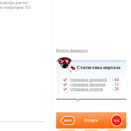
осмотра для тех
ти операторов ТО.
Купить франшизу
Статистика портала
страховых компаний
-
64
страховых брокеров
-
13
страховых агентов
-
28