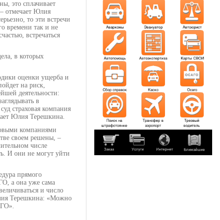
ны, это сплачивает
 – отмечает Юлия
рьезно, то эти встречи
го времени так и не
частью, встречаться
ела, в которых
одики оценки ущерба и
ойдет на риск,
ейшей деятельности:
аглядывать в
 суд страховая компания
ючает Юлия Терешкина.
аховыми компаниями
тве своем решены, –
чительном числе
ь. И они не могут уйти
цедура прямого
О, а она уже сама
величиваться и число
Юлия Терешкина: «Можно
АГО».