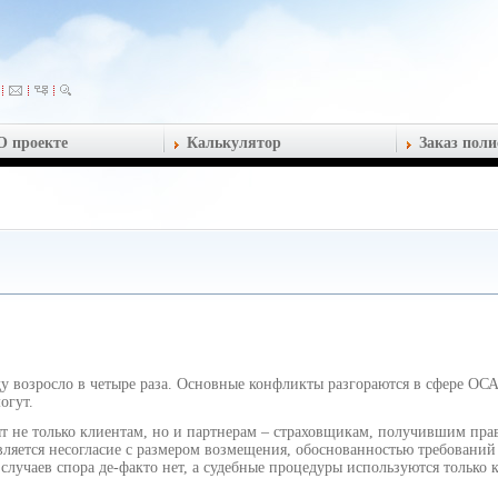
О проекте
Калькулятор
Заказ поли
ду возросло в четыре раза. Основные конфликты разгораются в сфере ОС
огут.
ят не только клиентам, но и партнерам – страховщикам, получившим пра
вляется несогласие с размером возмещения, обоснованностью требований
учаев спора де-факто нет, а судебные процедуры используются только к