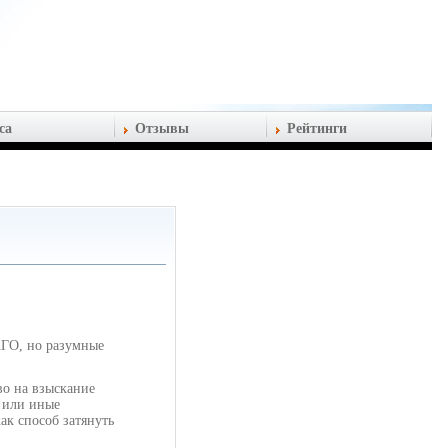
са
Отзывы
Рейтинги
АГО, но разумные
во на взыскание
 или иные
ак способ затянуть