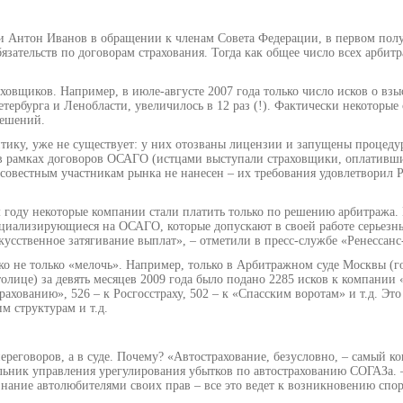
и Антон Иванов в обращении к членам Совета Федерации, в первом полу
язательств по договорам страхования. Тогда как общее число всех арбит
ховщиков. Например, в июле-августе 2007 года только число исков о вз
тербурга и Ленобласти, увеличилось в 12 раз (!). Фактически некоторые
решений.
тику, уже не существует: у них отозваны лицензии и запущены процеду
я в рамках договоров ОСАГО (истцами выступали страховщики, оплативш
осовестным участникам рынка не нанесен – их требования удовлетворил 
году некоторые компании стали платить только по решению арбитража. Н
ециализирующиеся на ОСАГО, которые допускают в своей работе серьезн
усственное затягивание выплат», – отметили в пресс-службе «Ренессанс
леко не только «мелочь». Например, только в Арбитражном суде Москвы (
лице) за девять месяцев 2009 года было подано 2285 исков к компании
хованию», 526 – к Росгосстраху, 502 – к «Спасским воротам» и т.д. Это 
м структурам и т.д.
реговоров, а в суде. Почему? «Автострахование, безусловно, – самый к
альник управления урегулирования убытков по автострахованию СОГАЗа. 
знание автолюбителями своих прав – все это ведет к возникновению спор