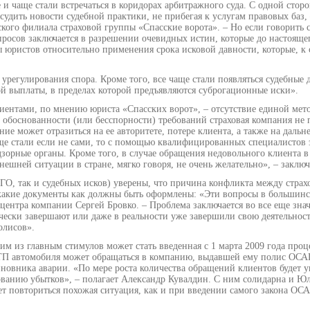
и чаще стали встречаться в коридорах арбитражного суда. С одной сторо
бсудить новости судебной практики, не прибегая к услугам правовых баз,
ого филиала страховой группы «Спасские ворота». – Но если говорить се
вопросов заключается в разрешении очевидных истин, которые до настояще
юристов относительно применения срока исковой давности, которые, к с
урегулирования спора. Кроме того, все чаще стали появляться судебные д
й выплаты, в пределах которой предъявляются суброгационные иски».
ентами, по мнению юриста «Спасских ворот», – отсутствие единой мет
обоснованности (или бесспорности) требований страховая компания не п
ие может отразиться на ее авторитете, потере клиента, а также на дальн
е стали если не сами, то с помощью квалифицированных специалистов з
зорные органы. Кроме того, в случае обращения недовольного клиента в
нешней ситуации в стране, мягко говоря, не очень желательно», – закл
ГО, так и судебных исков) уверены, что причина конфликта между стр
, какие документы как должны быть оформлены: «Эти вопросы в большинс
 центра компании Сергей Бровко. – Проблема заключается во все еще зна
ески завершают или даже в реальности уже завершили свою деятельност
олисов».
им из главным стимулов может стать введенная с 1 марта 2009 года про
ДТП автомобиля может обращаться в компанию, выдавшей ему полис ОСАГ
иновника аварии. «По мере роста количества обращений клиентов будет у
ванию убытков», – полагает Александр Кувалдин. С ним солидарна и 
ет повториться похожая ситуация, как и при введении самого закона ОС