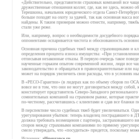
«Действительно, представители страховых компаний все чаще 
дружественные отношения коллег, где, как не здесь, можно о
Терешкина, начальник юридического отдела Санкт-Петербургск
больше походят на охоту за удачей, так как основная масса 
найдены. К таким примерам можно отнести, например, тяжбы 
стали уже реже.
Или, например, вопрос о необходимости досудебного порядка 
оппонентами оспаривается чистота и обоснованность основно
Основная причина судебных тяжб между страховщиками и кли
определения процента износа имущества: «При установлении 
отписывая незаконные отказы. В первую очередь такое поведен
наученные горьким опытом современной жизни, люди все чащ
законодательство и обращаться в правоохранительные или над
может на порядок увеличить свои расходы, что в условиях ны
В «РЕСО-Гарантии» (в лидерах как по объему сборов по ОСА
вовсе не в том, что они не могут договориться между собой
констатирует представитель Северо-Западного регионального
сомнительных компаний на страховом рынке, которые практич
по-честному, рассчитавшись с клиентами и сдав все бланки п
В перспективе число судебных тяжб будет увеличиваться. Одн
урегулирования убытков: теперь владелец пострадавшего в 
должна требовать возмещения с партнера, застраховавшего в
споров между страховыми компаниями по прямому урегулиро
смело утверждать, что «посудиться» придется, поскольку мож
Источник:
allinsurance.ru