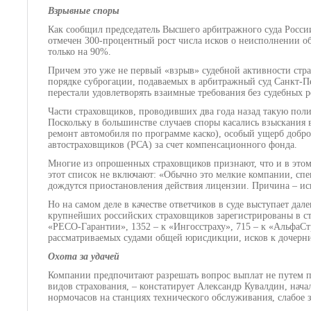
Взрывные споры
Как сообщил председатель Высшего арбитражного суда Росси
отмечен 300-процентный рост числа исков о неисполнении об
только на 90%.
Причем это уже не первый «взрыв» судебной активности стра
порядке суброгации, подаваемых в арбитражный суд Санкт-Пе
перестали удовлетворять взаимные требования без судебных 
Части страховщиков, проводивших два года назад такую поли
Поскольку в большинстве случаев споры касались взыскани
ремонт автомобиля по программе каско), особый ущерб добр
автостраховщиков (РСА) за счет компенсационного фонда.
Многие из опрошенных страховщиков признают, что и в этом 
этот список не включают: «Обычно это мелкие компании, сп
дождутся приостановления действия лицензии. Причина – иск
Но на самом деле в качестве ответчиков в суде выступает да
крупнейших российских страховщиков зарегистрированы в сто
«РЕСО-Гарантии», 1352 – к «Ингосстраху», 715 – к «АльфаСтра
рассматриваемых судами общей юрисдикции, исков к дочерни
Охота за удачей
Компании предпочитают разрешать вопрос выплат не путем пе
видов страхования, – констатирует Александр Кувалдин, нач
нормочасов на станциях технического обслуживания, слабое 