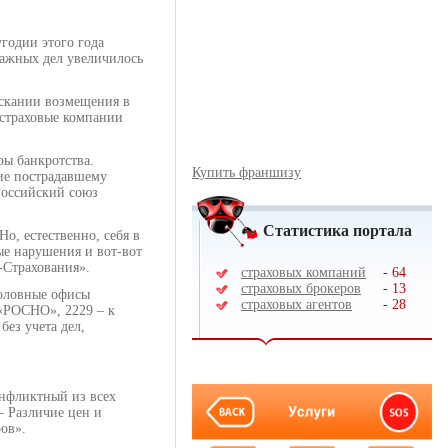
годии этого года
ражных дел увеличилось
ыскании возмещения в
 страховые компании
ры банкротства.
Купить франшизу
ие пострадавшему
Российский союз
Статистика портала
о, естественно, себя в
ые нарушения и вот-вот
-Страхования».
страховых компаний
-
64
страховых брокеров
-
13
головные офисы
страховых агентов
-
28
 «РОСНО», 2229 – к
без учета дел,
онфликтный из всех
– Различие цен и
ов».