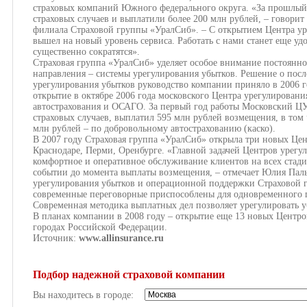
страховых компаний Южного федерального округа. «За прошлый 
страховых случаев и выплатили более 200 млн рублей, – говорит
филиала Страховой группы «УралСиб». – С открытием Центра у
вышел на новый уровень сервиса. Работать с нами станет еще уд
существенно сократятся».
Страховая группа «УралСиб» уделяет особое внимание постоян
направления – системы урегулирования убытков. Решение о пос
урегулирования убытков руководство компании приняло в 2006 
открытие в октябре 2006 года московского Центра урегулировани
автострахования и ОСАГО. За первый год работы Московский Ц
страховых случаев, выплатил 595 млн рублей возмещения, в том
млн рублей – по добровольному автострахованию (каско).
В 2007 году Страховая группа «УралСиб» открыла три новых Цен
Краснодаре, Перми, Оренбурге. «Главной задачей Центров урегу
комфортное и оперативное обслуживание клиентов на всех стадия
событии до момента выплаты возмещения, – отмечает Юлия Пал
урегулирования убытков и операционной поддержки Страховой 
современные переговорные приспособлены для одновременного п
Современная методика выплатных дел позволяет урегулировать у
В планах компании в 2008 году – открытие еще 13 новых Центр
городах Российской Федерации.
Источник:
www.allinsurance.ru
Подбор надежной страховой компании
Вы находитесь в городе: