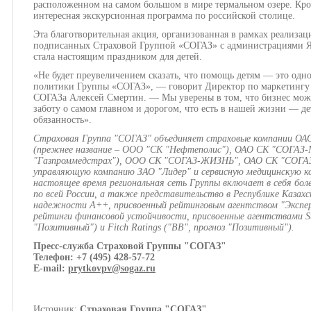
расположенном на самом большом в мире термальном озере. Кром
интересная экскурсионная программа по российской столице.
Эта благотворительная акция, организованная в рамках реализац
подписанных Страховой Группой «СОГАЗ» с администрациями Яр
стала настоящим праздником для детей.
«Не будет преувеличением сказать, что помощь детям — это одн
политики Группы «СОГАЗ», — говорит Директор по маркетингу 
СОГАЗа Алексей Смертин. — Мы уверены в том, что бизнес може
заботу о самом главном и дорогом, что есть в нашей жизни — де
обязанность».
Страховая Группа "СОГАЗ" объединяет страховые компании О
(прежнее название – ООО "СК "Нефтеполис"), ОАО СК "СОГАЗ-
"Газпроммедстрах"), ООО СК "СОГАЗ-ЖИЗНЬ", ОАО СК "СОГ
управляющую компанию ЗАО "Лидер" и сервисную медицинскую к
настоящее время региональная сеть Группы включает в себя бол
по всей России, а также представительство в Республике Каза
надежности А++, присвоенный рейтинговым агентством "Эксп
рейтинги финансовой устойчивости, присвоенные агентствами Sta
"Позитивный") и Fitch Ratings ("BB", прогноз "Позитивный").
Пресс-служба Страховой Группы "СОГАЗ"
Телефон: +7 (495) 428-57-72
E-mail:
prytkovpv@sogaz.ru
Источник:
Страховая Группа "СОГАЗ"