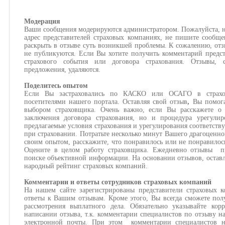
Модерация
Ваши сообщения модерируются администратором. Пожалуйста, н
адрес представителей страховых компаниях, не пишите сообще
раскрыть в отзыве суть возникшей проблемы. К сожалению, отз
не публикуются. Если Вы хотите получить комментарий предст
страхового события или договора страхования. Отзывы,
предложения, удаляются.
Поделитесь опытом
Если Вы застраховались по КАСКО или ОСАГО в страхов
посетителями нашего портала. Оставляя свой отзыв
,
Вы помога
выбором страховщика. Очень важно, если Вы расскажете о 
заключения договора страхования, но и процедура урегулир
предлагаемые условия страхования и урегулирования соответств
при страховании. Потратьте несколько минут Вашего драгоценно
своим опытом, расскажите, что понравилось или не понравилос
Оцените в целом работу страховщика. Ежедневно отзывы пр
поиске объективной информации. На основании отзывов, оставл
народный рейтинг страховых компаний.
Комментарии и ответы сотрудников страховых компаний
На нашем сайте зарегистрированы представители страховых 
ответы к Вашим отзывам. Кроме этого, Вы всегда сможете пол
рассмотрения выплатного дела. Обязательно указывайте кор
написании отзыва, т.к. комментарии специалистов по отзыву н
электронной почты. При этом комментарии специалистов н