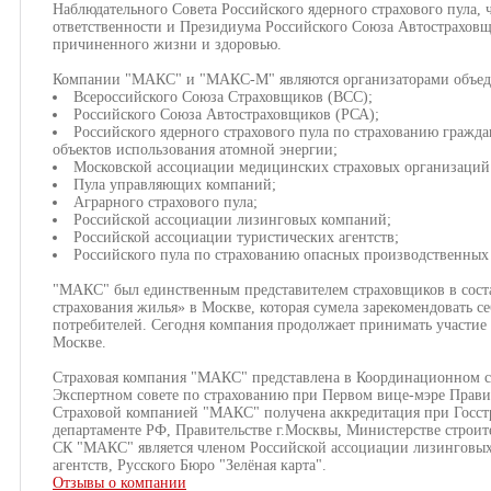
Наблюдательного Совета Российского ядерного страхового пула,
ответственности и Президиума Российского Союза Автостраховщик
причиненного жизни и здоровью.
Компании "МАКС" и "МАКС-М" являются организаторами объед
Всероссийского Союза Страховщиков (ВСС);
Российского Союза Автостраховщиков (РСА);
Российского ядерного страхового пула по страхованию гражд
объектов использования атомной энергии;
Московской ассоциации медицинских страховых организаци
Пула управляющих компаний;
Аграрного страхового пула;
Российской ассоциации лизинговых компаний;
Российской ассоциации туристических агентств;
Российского пула по страхованию опасных производственных 
"МАКС" был единственным представителем страховщиков в соста
страхования жилья» в Москве, которая сумела зарекомендовать се
потребителей. Сегодня компания продолжает принимать участие
Москве.
Страховая компания "МАКС" представлена в Координационном со
Экспертном совете по страхованию при Первом вице-мэре Прави
Страховой компанией "МАКС" получена аккредитация при Госст
департаменте РФ, Правительстве г.Москвы, Министерстве строит
CК "МАКС" является членом Российской ассоциации лизинговых
агентств, Русского Бюро "Зелёная карта".
Отзывы о компании