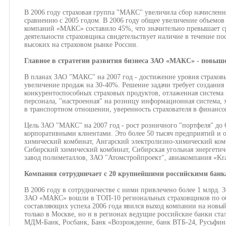
В 2006 году страховая группа "МАКС" увеличила сбор начисленно
сравнению с 2005 годом. В 2006 году общее увеличение объемо
компаний «МАКС» составило 45%, что значительно превышает с
деятельности страховщика свидетельствует наличие в течение по
высоких на страховом рынке России.
Главное в стратегии развития бизнеса ЗАО «МАКС» - повыш
В планах ЗАО "МАКС" на 2007 год - достижение уровня страховы
увеличение продаж на 30-40%. Решение задачи требует создания
конкурентоспособных страховых продуктов, отлаженная система
персонала, "настроенная" на розницу информационная система
в транспортном отношении, уверенность страхователя в финанс
Цель ЗАО "МАКС" на 2007 год - рост розничного "портфеля" до
корпоративными клиентами. Это более 50 тысяч предприятий и
химический комбинат, Ангарский электролизно-химический ком
Сибирский химический комбинат, Сибирская угольная энергетич
завод полиметаллов, ЗАО "Атомстройпроект", авиакомпания «Kra
Компания сотрудничает с 20 крупнейшими российскими банк
В 2006 году в сотрудничестве с ними привлечено более 1 млрд. 3
ЗАО «МАКС» вошли в ТОП-10 региональных страховщиков по об
составляющих успеха 2006 года явился выход компании на новый
только в Москве, но и в регионах ведущие российские банки с
МДМ-Банк, Росбанк, Банк «Возрождение, банк ВТБ-24, Русьфина