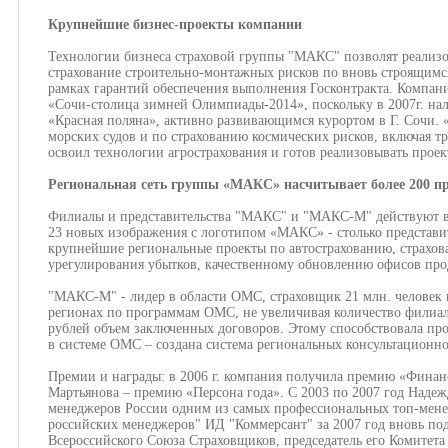
Крупнейшие бизнес-проекты компании
Технологии бизнеса страховой группы "МАКС" позволят реализо
страхование строительно-монтажных рисков по вновь строящимс
рамках гарантий обеспечения выполнения Госконтракта. Компани
«Сочи-столица зимней Олимпиады-2014», поскольку в 2007г. на
«Красная поляна», активно развивающимся курортом в Г. Сочи.
морских судов и по страхованию космических рисков, включая 
освоил технологии агрострахования и готов реализовывать прое
Региональная сеть группы «МАКС» насчитывает более 200 пр
Филиалы и представительства "МАКС" и "МАКС-М" действуют в 8
23 новых изображения с логотипом «МАКС» - столько представит
крупнейшие региональные проекты по автострахованию, страхо
урегулирования убытков, качественному обновлению офисов про
"МАКС-М" - лидер в области ОМС, страховщик 21 млн. человек в 
регионах по программам ОМС, не увеличивая количество филиа
рублей объем заключенных договоров. Этому способствовала пр
в системе ОМС – создана система региональных консультационн
Премии и награды: в 2006 г. компания получила премию «Финанс
Мартьянова – премию «Персона года». С 2003 по 2007 год Наде
менеджеров России одним из самых профессиональных топ-мене
российских менеджеров" ИД "Коммерсант" за 2007 год вновь под
Всероссийского Союза Страховщиков, председатель его Комитета