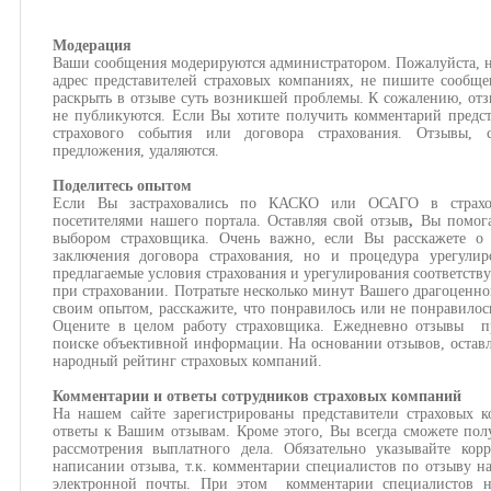
Модерация
Ваши сообщения модерируются администратором. Пожалуйста, н
адрес представителей страховых компаниях, не пишите сообще
раскрыть в отзыве суть возникшей проблемы. К сожалению, отз
не публикуются. Если Вы хотите получить комментарий предст
страхового события или договора страхования. Отзывы,
предложения, удаляются.
Поделитесь опытом
Если Вы застраховались по КАСКО или ОСАГО в страхов
посетителями нашего портала. Оставляя свой отзыв
,
Вы помога
выбором страховщика. Очень важно, если Вы расскажете о 
заключения договора страхования, но и процедура урегулир
предлагаемые условия страхования и урегулирования соответств
при страховании. Потратьте несколько минут Вашего драгоценно
своим опытом, расскажите, что понравилось или не понравилос
Оцените в целом работу страховщика. Ежедневно отзывы пр
поиске объективной информации. На основании отзывов, оставл
народный рейтинг страховых компаний.
Комментарии и ответы сотрудников страховых компаний
На нашем сайте зарегистрированы представители страховых 
ответы к Вашим отзывам. Кроме этого, Вы всегда сможете пол
рассмотрения выплатного дела. Обязательно указывайте кор
написании отзыва, т.к. комментарии специалистов по отзыву н
электронной почты. При этом комментарии специалистов н