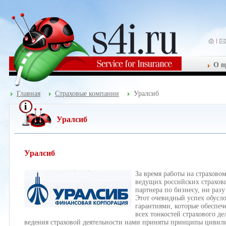
О п
Главная
Страховые компании
Уралсиб
Уралсиб
Уралсиб
За время работы на страхово
ведущих российских страхов
партнера по бизнесу, ни раз
Этот очевидный успех обусл
гарантиями, которые обеспе
всех тонкостей страхового д
ведения страховой деятельности нами приняты принципы цивили