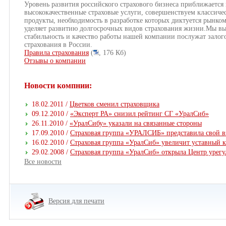
Уровень развития российского страхового бизнеса приближается
высококачественные страховые услуги, совершенствуем классиче
продукты, необходимость в разработке которых диктуется рынко
уделяет развитию долгосрочных видов страхования жизни.Мы вы
стабильность и качество работы нашей компании послужат залог
страхования в России.
Правила страхования
(
, 176 Кб)
Отзывы о компании
Новости компнии:
18.02.2011 /
Цветков сменил страховщика
09.12.2010 /
«Эксперт РА» снизил рейтинг СГ «УралСиб»
26.11.2010 /
«УралСибу» указали на связанные стороны
17.09.2010 /
Страховая группа «УРАЛСИБ» представила свой в
16.02.2010 /
Страховая группа «УралСиб» увеличит уставный 
29.02.2008 /
Страховая группа «УралСиб» открыла Центр урегу
Все новости
Версия для печати