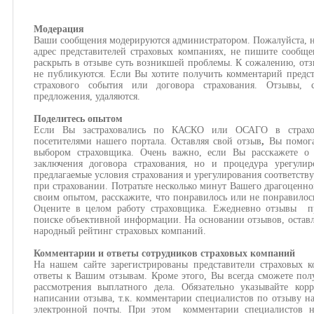
Модерация
Ваши сообщения модерируются администратором. Пожалуйста, н
адрес представителей страховых компаниях, не пишите сообще
раскрыть в отзыве суть возникшей проблемы. К сожалению, отз
не публикуются. Если Вы хотите получить комментарий предст
страхового события или договора страхования. Отзывы,
предложения, удаляются.
Поделитесь опытом
Если Вы застраховались по КАСКО или ОСАГО в страхов
посетителями нашего портала. Оставляя свой отзыв
,
Вы помога
выбором страховщика. Очень важно, если Вы расскажете о 
заключения договора страхования, но и процедура урегулир
предлагаемые условия страхования и урегулирования соответств
при страховании. Потратьте несколько минут Вашего драгоценно
своим опытом, расскажите, что понравилось или не понравилос
Оцените в целом работу страховщика. Ежедневно отзывы пр
поиске объективной информации. На основании отзывов, оставл
народный рейтинг страховых компаний.
Комментарии и ответы сотрудников страховых компаний
На нашем сайте зарегистрированы представители страховых 
ответы к Вашим отзывам. Кроме этого, Вы всегда сможете пол
рассмотрения выплатного дела. Обязательно указывайте кор
написании отзыва, т.к. комментарии специалистов по отзыву н
электронной почты. При этом комментарии специалистов н