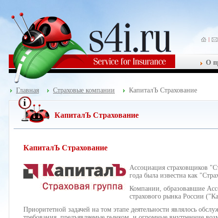
О п
Главная
Страховые компании
КапиталЪ Страхование
КапиталЪ Страхование
КапиталЪ Страхование
Ассоциация страховщиков "Ст
года была известна как "Стр
Компании, образовавшие Асс
страхового рынка России ("Ка
Приоритетной задачей на том этапе деятельности являлось обс
требования, предъявляемые рынком, и огромные внутренние во