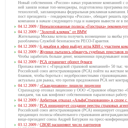
Новый собственник «России» начал управление компанией с с
ней заняли новые топ-менеджеры, подготовлена программа 
технологий, запланирована федеральная рекламная кампания.
пост президента – гендиректора «России», обещает решить п
компании в начале следующего года и намерен вывести ее в п
04.12.2009 /
Нереализованные полисы «Горстраха» рекомендует
04.12.2009 /
"Золотой ключик" от BMW
Жительница Москвы хотела получить возмещение за якобы уг
разоблачена Службой безопасности РЕСО-Гарантия.
04.12.2009 /
6 декабря в эфир выйдет игра КВН с участием ко
04.12.2009 /
Жулики пытались обмануть судебных приставов п
Чтобы заработать больше денег, мошенники придумывают нов
04.12.2009 /
РСА ограничит оборот бумаги
Пропажа вместе с «Городской страховой компанией» 50 тыс. 
Российский союз автостраховщиков (РСА) пойти на жесткие м
бланков, чтобы бороться с недобросовестными страховщиками
актуальна для рынка, что против предложения РСА нет контр
04.12.2009 /
«Скандинавию» лишили лицензии
Страхнадзор отозвал лицензию у ООО «Страховое общество «
ожидаем, так как конфликт собственников парализовал работу
04.12.2009 /
Арбитраж отказал «АльфаСтрахованию» в споре 
04.12.2009 /
РСА инициирует создание реестра страховых аген
Российский союз автостраховщиков (РСА) инициирует создание
продающих полисы обязательного страхования автогражданск
вице-президент союза Андрей Батуркин на пресс-конференции 
03.12.2009 /
СВОИ расширяют число партнеров