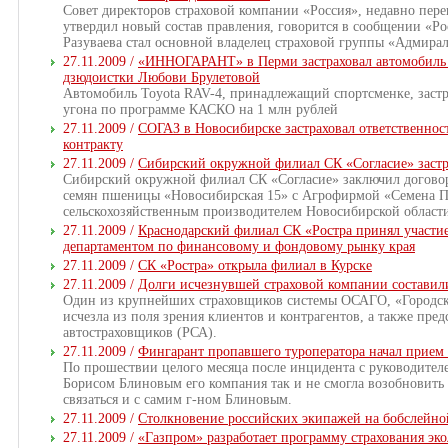
Совет директоров страховой компании «Россия», недавно пер
утвердил новый состав правления, говорится в сообщении «Ро
Разуваева стал основной владелец страховой группы «Адмира
27.11.2009 /
«ИННОГАРАНТ» в Перми застраховал автомобиль 
дзюдоистки Любови Брулетовой
Автомобиль Toyota RAV-4, принадлежащий спортсменке, зас
угона по программе КАСКО на 1 млн рублей
27.11.2009 /
СОГАЗ в Новосибирске застраховал ответственно
контракту
27.11.2009 /
Сибирский окружной филиал СК «Согласие» заст
Сибирский окружной филиал СК «Согласие» заключил договор
семян пшеницы «Новосибирская 15» с Агрофирмой «Семена П
сельскохозяйственным производителем Новосибирской област
27.11.2009 /
Краснодарский филиал СК «Ростра принял участи
департаментом по финансовому и фондовому рынку края
27.11.2009 /
CК «Ростра» открыла филиал в Курске
27.11.2009 /
Долги исчезнувшей страховой компании составил
Один из крупнейших страховщиков системы ОСАГО, «Городская
исчезла из поля зрения клиентов и контрагентов, а также пре
автостраховщиков (РСА).
27.11.2009 /
Фингарант пропавшего туроператора начал прием 
По прошествии целого месяца после инцидента с руководител
Борисом Блиновым его компания так и не смогла возобновить
связаться и с самим г-ном Блиновым.
27.11.2009 /
Столкновение российских экипажей на бобслейной
27.11.2009 /
«Газпром» разработает программу страхования эк