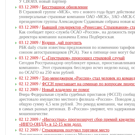
У СВОИХ новый партнер
03.12.2009 /
Бесстрашное обновление
В Страховой группе «МСК», что с нового года будет действова
универсальные страховые компании ОАО «МСК», ЗАО «МСК-
президентом группы Александром Судаковым собрана новая к
03.12.2009 /
Бывший гендиректор «Ренессанс Страхования» ст
Как сообщает пресс-служба ОСАО «Россия», на должность пер
директора компании назначена Елена Подберезская.
03.12.2009 /
Кудрин, дай порулить
РБК daily стали известны предложения по изменению тарифо
союзом автостраховщиков (РСА). Уже к пятнице они могут бы
03.12.2009 /
С «Горстрахом» произошел страховой случай
Сегодня Росстрахнадзор опубликует приказ, приостанавлива
компании». Этот страховщик бесследно исчез неделю назад, о
по ОСАГО на 250 млн рублей.
02.12.2009 /
Топ-менеджером «России» стал человек из коман
02.12.2009 /
ФССН приглашает на семинар по вопросам лицен
02.12.2009 /
Новый владелец не помог
Вчера Федеральная служба судебных приставов (ФССП) сообщи
арестовало имущество местного филиала «России». Поводом дл
общую сумму 4,5 млн рублей. Это рекорд компании, чье имущ
в самых разных регионах. В «России» уверяют, что задержива
мошенничестве.
02.12.2009 /
«Ингосстрах» прогнозирует сбор премий кредитно
«ИНГО-ОНДД» в 12-15 млн долл.
02.12.2009 /
Страховщик получил торговое место
Департамент имущества города Москвы оплатит допэмиссию 