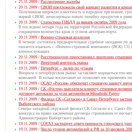
25.11.2009 /
Рассмотрение жалобы
20.11.2009 /
СВОИ предложили свой вариант развития в кризи
Получившая широкую известность и народное признание, гру
маркой СВОИ, анонсировала новую линейку продуктов в рамк
20.11.2009 /
Статистика ГИБДД за январь-октябрь 2009 года
В последние четыре года на территории Российской Федерации
сокращения количества краж и угонов автотранспорта.
20.11.2009 /
Военно-страховая коллизия
В четверг состоялось предварительное судебное заседание по 
пытается взыскать с «Военно-страховой компании» (ВСК) 131
военнослужащих.
20.11.2009 /
Росстрахнадзор приостановил лицензию страхо
19.11.2009 /
Инертный контроль рынка
19.11.2009 /
Петербург – лидер по угонам
Вопросы о петербургском рынке заставляют морщиться топ-ме
компаний. И только воспитание не позволяет им применять п
19.11.2009 /
ОСАО «Россия» обеспечит страховую защиту иму
19.11.2009 /
СК «Ростра» выплатила клиенту страховое возмеще
договору автокаско за угон автомобиля Mitsubishi Pajero
19.11.2009 /
Филиал СК «Согласие» в Санкт-Петербурге застра
Выборгского района
Северо-западный окружной филиал СК Согласие в г. Санкт-Пе
конкурса на право заключения договора страхования от несчас
Администрации Выборгского района.
19.11.2009 /
СОГАЗ застрахует ответственность городского уни
19.11.2009 /
Число угонов автомобилей в РФ за 10 месяцев 20