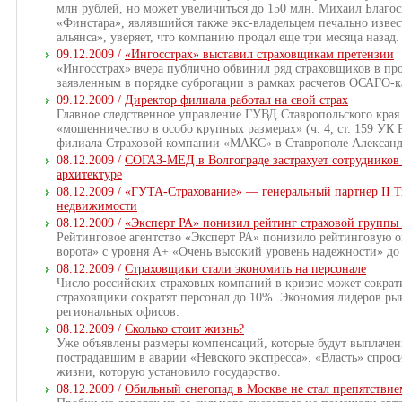
млн рублей, но может увеличиться до 150 млн. Михаил Благос
«Финстара», являвшийся также экс-владельцем печально извес
альянса», уверяет, что компанию продал еще три месяца назад.
09.12.2009 /
«Ингосстрах» выставил страховщикам претензии
«Ингосстрах» вчера публично обвинил ряд страховщиков в пр
заявленным в порядке суброгации в рамках расчетов ОСАГО-к
09.12.2009 /
Директор филиала работал на свой страх
Главное следственное управление ГУВД Ставропольского края 
«мошенничество в особо крупных размерах» (ч. 4, ст. 159 УК
филиала Страховой компании «МАКС» в Ставрополе Александ
08.12.2009 /
СОГАЗ-МЕД в Волгограде застрахует сотрудников 
архитектуре
08.12.2009 /
«ГУТА-Страхование» — генеральный партнер II Т
недвижимости
08.12.2009 /
«Эксперт РА» понизил рейтинг страховой группы 
Рейтинговое агентство «Эксперт РА» понизило рейтинговую о
ворота» с уровня А+ «Очень высокий уровень надежности» до
08.12.2009 /
Страховщики стали экономить на персонале
Число российских страховых компаний в кризис может сократит
страховщики сократят персонал до 10%. Экономия лидеров рын
региональных офисов.
08.12.2009 /
Сколько стоит жизнь?
Уже объявлены размеры компенсаций, которые будут выплаче
пострадавшим в аварии «Невского экспресса». «Власть» спроси
жизни, которую установило государство.
08.12.2009 /
Обильный снегопад в Москве не стал препятствие