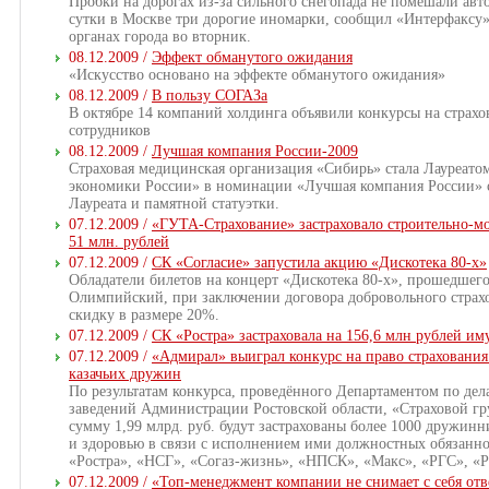
Пробки на дорогах из-за сильного снегопада не помешали ав
сутки в Москве три дорогие иномарки, сообщил «Интерфаксу
органах города во вторник.
08.12.2009 /
Эффект обманутого ожидания
«Искусство основано на эффекте обманутого ожидания»
08.12.2009 /
В пользу СОГАЗа
В октябре 14 компаний холдинга объявили конкурсы на страхо
сотрудников
08.12.2009 /
Лучшая компания России-2009
Страховая медицинская организация «Сибирь» стала Лауреат
экономики России» в номинации «Лучшая компания России» 
Лауреата и памятной статуэтки.
07.12.2009 /
«ГУТА-Страхование» застраховало строительно-м
51 млн. рублей
07.12.2009 /
СК «Согласие» запустила акцию «Дискотека 80-х»
Обладатели билетов на концерт «Дискотека 80-х», прошедшего
Олимпийский, при заключении договора добровольного страхо
скидку в размере 20%.
07.12.2009 /
CК «Ростра» застраховала на 156,6 млн рублей 
07.12.2009 /
«Адмирал» выиграл конкурс на право страхования 
казачьих дружин
По результатам конкурса, проведённого Департаментом по дел
заведений Администрации Ростовской области, «Страховой г
сумму 1,99 млрд. руб. будут застрахованы более 1000 дружин
и здоровью в связи с исполнением ими должностных обязаннос
«Ростра», «НСГ», «Согаз-жизнь», «НПСК», «Макс», «РГС», «Р
07.12.2009 /
«Топ-менеджмент компании не снимает с себя отв