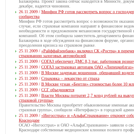
Балакирева. Проект закона сейчас находится в Минюсте, докум
декабре, надеется чиновник.
26.11.2009 /
Минфин РФ готов рассмотреть вопрос о господде
сообщества
Минфин РФ готов рассмотреть вопрос о возможности оказани
случае, если страховые компании направят в финансовое ведо
необходимости и предложением механизмов государственной
компаний. Об этом сообщила заместитель департамента фин
Балакирева в ходе обсуждения на финансовом форуме, органи
преодоления кризиса на страховом рынке.
25.11.2009 /
«Райффайзенбанк» включил СК «Ростра» в перече
страхованию залоговых автомобилей
25.11.2009 /
СОГАЗ обеспечит ДМС 8,3 тыс. работников розн
25.11.2009 /
СОГАЗ застраховал автопарк ОАО «Липецкоблгаз»
25.11.2009 /
В Москве задержан мошенник, обещавший водите
25.11.2009 /
Страховка – лекарство от страха
25.11.2009 /
В Москве угнан «Бентли» стоимостью более 10 мл
25.11.2009 /
ССГ объединяется
25.11.2009 /
Власти Москвы потратят 2,7 млрд рублей на вык
страховой группы»
Правительство Москвы приобретет обыкновенные именные а
страховая группа», сообщили «Интерфаксу» в городской адми
25.11.2009 /
«Ингосстрах» и «АльфаСтрахование» откроют соб
Краснодаре
ОСАО «Ингосстрах» и ОАО «АльфаСтрахование» заявили о свои
Краснодаре собственные медицинские клиники полного профи