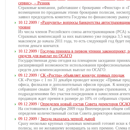
сервис», – Резник
Страховые компании, работавшие с брокерами «Финстар» и «Г
возмещения по проданным этими брокерами полисам, несмотря
заявил председатель комитета Госдумы по финансовому рынку
10.12.2009 /
«Разрулить» вопросы банкротства автостраховщик
уровне
Из числа членов Российского союза автостраховщиков (РСА) за
Страховых компенсаций за них выплачено уже порядка 3,5 млр
максимум до начала 2011 года, то есть следующий год будет п
потом деньги кончатся.
10.12.2009 /
Госдума приняла в первом чтении законопроект,
средств для выплат по ОСАГО
Государственная дума сегодня на пленарном заседании принял
расширяющий возможности использования профессиональным
средств для компенсационных выплат по ОСАГО.
09.12.2009 /
CК «Ростра» объявляет конкурс прямых продаж
СК «Ростра» с 1 по 31 декабря проводит конкурс «Прямые пр
офиса, филиалов и дополнительных офисов продаж. К конкурс
собравшие свыше 300 тыс. рублей по договорам страхования
подразделениями без участия посредников и начисления аген
продавцов ждет премия в размере до 10% от собранных страхо
09.12.2009 /
Определен новый состав Совета директоров ОСАО
На состоявшемся 4 декабря 2009 года Внеочередном общем с
определен количественный состав Совета директоров компани
09.12.2009 /
Звезда оказалась черной дырой
Сразу несколько крупных страховых компаний готовят иски к
полисы, но не желавшему возвращать за них премию. Сумма п