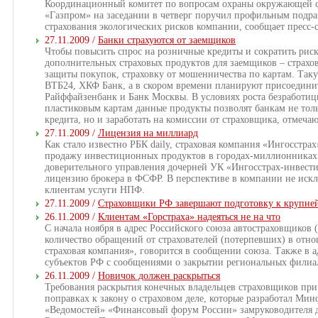
Координационный комитет по вопросам охраны окружающей 
«Газпром» на заседании в четверг поручил профильным подр
страхования экологических рисков компании, сообщает пресс-
27.11.2009 /
Банки страхуются от заемщиков
Чтобы повысить спрос на розничные кредиты и сократить риск
дополнительных страховых продуктов для заемщиков – страхо
защиты покупок, страховку от мошенничества по картам. Так
ВТБ24, ХКФ Банк, а в скором времени планируют присоедини
Райффайзенбанк и Банк Москвы. В условиях роста безработи
пластиковым картам данные продукты позволят банкам не толь
кредита, но и заработать на комиссии от страховщика, отмеча
27.11.2009 /
Лицензия на миллиард
Как стало известно РБК daily, страховая компания «Ингосстра
продажу инвестиционных продуктов в городах-миллионниках. 
доверительного управления дочерней УК «Ингосстрах-инвест
лицензию брокера в ФСФР. В перспективе в компании не исклю
клиентам услуги НПФ.
27.11.2009 /
Страховщики РФ завершают подготовку к крупн
26.11.2009 /
Клиентам «Горстраха» надеяться не на что
С начала ноября в адрес Российского союза автостраховщиков 
количество обращений от страхователей (потерпевших) в отн
страховая компания», говорится в сообщении союза. Также в 
субъектов РФ с сообщениями о закрытии региональных филиа
26.11.2009 /
Новичок должен раскрыться
Требования раскрытия конечных владельцев страховщиков при
поправках к закону о страховом деле, которые разработал Ми
«Ведомостей» «Финансовый форум России» замруководителя д