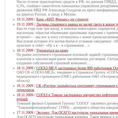
Число угонов транспортных средств в РФ, по данным ГИБДД, з
6,3%, сообщил заместитель начальника управления департаме
движения МВД РФ Александр Солдатов на пресс-конференции
на дорогах России, в среду в Москве.
19.11.2009 /
Банк «КИТ Финанс» не страхует
19.11.2009 /
Лидеры страхового рынка не видят света в конце 
Как-то года этак три назад, в поисках новогодних сюрпризов 
магазинам, обрастая объемными красивыми пакетами с приятн
встреча!» – мы нос к носу столкнулись с моим одноклассником,
Выслушав историю его житья-бытья и услышав ожидаемое: «Ну
произнес в ответ: «Ну а я – в страховании…»
18.11.2009 /
Удержаться на краю
На рынке ипотечного страхования основной задачей страховщ
клиентов и пролонгация ранее заключенных договоров. Ситу
созданию собственной страховой компании.
18.11.2009 /
СОГАЗ-МЕД застраховал более 800 работников Осе
ОАО СК «СОГАЗ-МЕД», входящее в Страховую Группу «СОГАЗ»
медицинского страхования (ОМС) работников ОАО «Осетровский
область).
18.11.2009 /
CК «Ростра» разработала программу страхования 
детективов
18.11.2009 /
СОГАЗ в Томске застраховал имущество нефтепер
рублей
Томский филиал Страховой Группы "СОГАЗ" заключил догово
"Томскнефтепереработка" (ТНП) – дочернего общества шведск
17.11.2009 /
Эксперт: Для ОСАГО наступили уникальные врем
Для ОСАГО наступили уникальные времена. Такое мнение в ин