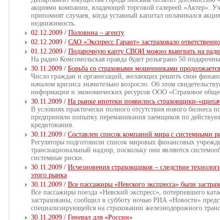
акциями компании, владеющей торговой галереей «Актер». Уч
припомнят случаев, когда уставный капитал оплачивался акция
недвижимость.
02.12.2009 /
Половина – агенту
02.12.2009 /
САО «Экспресс Гарант» застраховало ответственн
01.12.2009 /
Подарочную карту СВОИ можно выиграть на ради
На радио Комсомольская правда будет розыграно 50 подарочн
30.11.2009 /
Борьба со страховыми мошенниками продолжаетс
Число граждан и организаций, желающих решить свои финансо
началом кризиса значительно возросло. Об этом свидетельств
информации и экономических ресурсов ООО «Страховое общес
30.11.2009 /
На рынке ипотеки появились страховщики-«щипа
В условиях практически полного отсутствия нового бизнеса 
предприняли попытку переманивания заемщиков по действую
кредитования.
30.11.2009 /
Составлен список компаний мира с системными р
Регуляторы подготовили список мировых финансовых учрежде
транснациональный надзор, поскольку они являются системоо
системные риски.
30.11.2009 /
Исчезновения страховщиков – следствие технолог
этого рынка
30.11.2009 /
Все пассажиры «Невского экспресса» были застр
Все пассажиры поезда «Невский экспресс», потерпевшего ката
застрахованы, сообщил в субботу ночью РИА «Новости» пред
специализирующейся на страховании железнодорожного транс
30.11.2009 /
Генерал для «России»