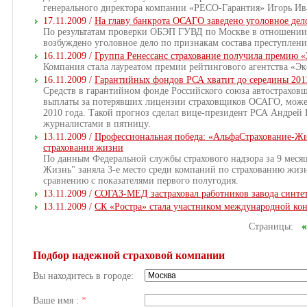
генерального директора компании «РЕСО-Гарантия» Игорь Ив
17.11.2009 /
На главу банкрота ОСАГО заведено уголовное дел
По результатам проверки ОБЭП ГУВД по Москве в отношении
возбуждено уголовное дело по признакам состава преступлени
16.11.2009 /
Группа Ренессанс страхование получила премию «
Компания стала лауреатом премии рейтингового агентства «Эк
16.11.2009 /
Гарантийных фондов РСА хватит до середины 201
Средств в гарантийном фонде Российского союза автостраховщ
выплаты за потерявших лицензии страховщиков ОСАГО, может 
2010 года. Такой прогноз сделал вице-президент РСА Андрей 
журналистами в пятницу.
13.11.2009 /
Профессиональная победа: «АльфаСтрахование-Жи
страхования жизни
По данным Федеральной службы страхового надзора за 9 меся
Жизнь" заняла 3-е место среди компаний по страхованию жиз
сравнению с показателями первого полугодия.
13.11.2009 /
СОГАЗ-МЕД застраховал работников завода синте
13.11.2009 /
CК «Ростра» стала участником международной ко
Страницы:
Подбор надежной страховой компании
Вы находитесь в городе:
Ваше имя :
*