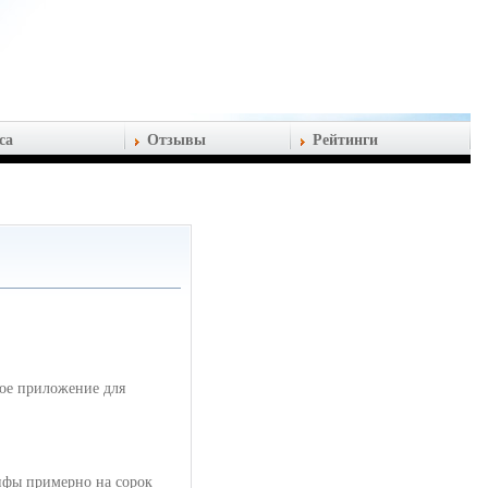
са
Отзывы
Рейтинги
вое приложение для
ифы примерно на сорок