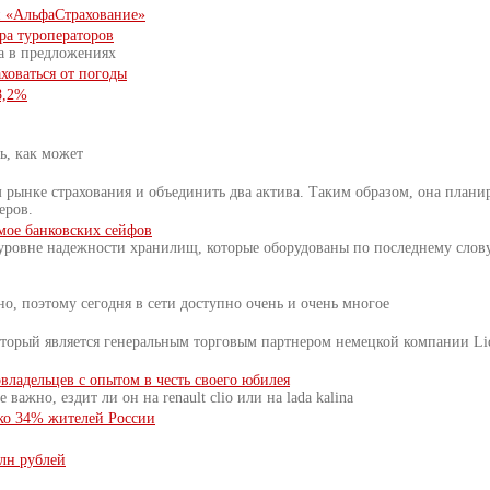
 «АльфаСтрахование»
ра туроператоров
ка в предложениях
аховаться от погоды
8,2%
ь, как может
рынке страхования и объединить два актива. Таким образом, она планир
еров.
мое банковских сейфов
уровне надежности хранилищ, которые оборудованы по последнему слову 
о, поэтому сегодня в сети доступно очень и очень многое
оторый является генеральным торговым партнером немецкой компании L
владельцев с опытом в честь своего юбилея
важно, ездит ли он на renault clio или на lada kalina
ько 34% жителей России
млн рублей