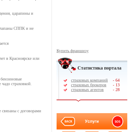
дения, царапины и
клапаны СППК и не
ается
Купить франшизу
лет в Красноярске или
Статистика портала
, бензиновые
страховых компаний
-
64
 чадо страховкой.
страховых брокеров
-
13
страховых агентов
-
28
 связаны с договорами