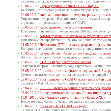
различных рисков, включая пожар, взрыв газа, удар молнии
10.06.2013 /
Суды одобрили полисы ОСАГО под ТО
Кассационной инстанцией была подтверждена законность
04.06.2013 /
Антимонопольщики намерены рассмотреть жал
Управления Федеральной антимонопольной службы намерены
страховки при реализации полисов ОСАГО.
30.05.2013 /
Каско дешевеет из-за конкуренции
Компания moneymatika провела анализ 200 тыс расчетов цен
29.05.2013 /
АльфаСтрахование: ипотека со страховкой от р
При ипотечном кредитовании важно защитить не только п
21.05.2013 /
Небольшие ДТП в столице разрешат оформлять
Интернет все больше проникает в жизнь современного чел
16.05.2013 /
Сумма сборов «Альянса» по страхованию лизин
Лизинг, безусловно, более выгоден компаниям и предприят
13.05.2013 /
ОСАГО наращивает объем выплат
За первый квартал нынешнего года страховыми компаниям
08.05.2013 /
Российские автомобилисты задолжали 3,8 млр
Сумма невыплаченных долгов владельцев авто за ущерб в Д
29.04.2013 /
Рост тарифов на ОСАГО может произойти тольк
Тарифы в ОСАГО, если будут приняты и вступят в силу пр
23.04.2013 /
«РЕСО-Гарантия» решил продлить срок дейст
23.04.2013 /
Intouch помогает повышать безопасность на до
11.04.2013 /
СК «Альянс» запустил акцию «Каско XXL»
После того как успешно была проведена осенняя кампания
10.04.2013 /
Роста тарифов ОСАГО не будет
Тарифы ОСАГО не станут расти, такого мнения придержива