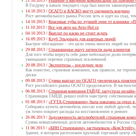
21.10.2013 /
Решение о введение компенсаций по причине 
В Госдуму в начале текущего года был внесен законопроек
14.10.2013 /
ОСАГО и КАСКО могут соединить воедино
Рост автомобильного рынка России хоть и идет на спад, тем
14.10.2013 /
Красивые зубы по лучшей цене от клиники «
11.10.2013 /
Все для авто на Avto-Hol.ru
04.10.2013 /
Выплат по каско не стоит ждать
16.09.2013 /
Клуб Эльдорадо для азартных людей
Быстрое обогащение – это цели очень многих людей на это
29.08.2013 /
Страховщики ищут хитрости ради клиентов
Для того чтобы вернуть себе даже небольшую долю потеря
уменьшают перечни страховых исключений.
20.08.2013 /
Экспертизы – последнее дело
Как известно, страховые компании, как правило, не торопя
диски
09.08.2013 /
Сумма выплат по ОСАГО увеличилась практиче
Рост российского рынка ОСАГО продолжается. В частности
06.08.2013 /
Страховая компания ГАЙДЕ запустила онлайн-м
Страховщик ГАЙДЕ решил пойти навстречу собственным кл
01.08.2013 /
«ГУТА-Страхование» была наказана за отказ 
Собираясь купить автомобиль ниссан или любой другой, чел
уж точно покроет расходы на восстановление и ремонт.
26.06.2013 /
Задолженность автолюбителей страховым компа
Сумма невыплаченных долгов автомобилистов в России ст
11.06.2013 /
«БИН Страхование» застраховала «КомЭстейт» 
Здание, в котором расположен крупный торговый центр «К