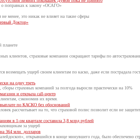
отсутствия зимних покрышек Думой пока не принято
т о поправках к закону «ОСАГО»
 не менее, это никак не влияет на такие сферы
Первый Доктор»
й планете
нных клиентов, страховые компании сокращают тарифы по автострахован
тся возмещать ущерб своим клиентам по каско, даже если пострадала гос
ски на одну треть
, сборы страховых компаний за полгода выросли практически на 10%
агазин и открыла call-центр
иентам, сэкономив их время.
в выплате по КАСКО без обоснований
овек рассчитывает на то, что страховой полис позволит если не защитит
ниям в 1-ом квартале составила 3,8 млрд рублей
раховщикам за ущерб
на 364 млн. долларов
алейдоскоп», открывшийся в конце минувшего года, было обеспечено ст