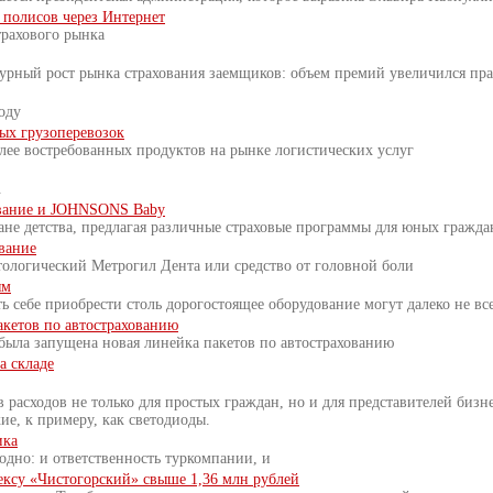
 полисов через Интернет
трахового рынка
бурный рост рынка страхования заемщиков: объем премий увеличился пр
оду
ых грузоперевозок
лее востребованных продуктов на рынке логистических услуг
.
ование и JOHNSONS Baby
ане детства, предлагая различные страховые программы для юных гражда
вание
атологический Метрогил Дента или средство от головной боли
ям
ть себе приобрести столь дорогостоящее оборудование могут далеко не вс
акетов по автострахованию
была запущена новая линейка пакетов по автострахованию
а складе
 расходов не только для простых граждан, но и для представителей бизн
ие, к примеру, как светодиоды.
ика
годно: и ответственность туркомпании, и
ексу «Чистогорский» свыше 1,36 млн рублей