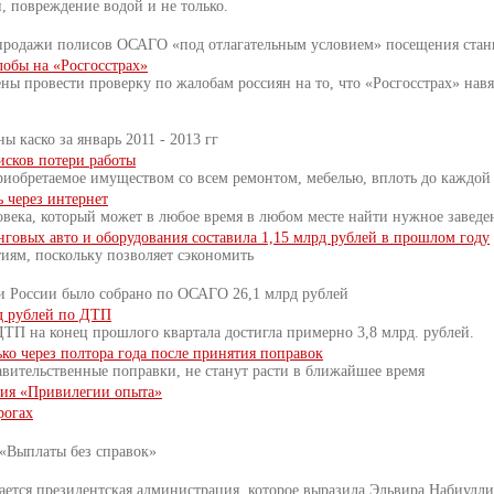
, повреждение водой и не только.
 продажи полисов ОСАГО «под отлагательным условием» посещения ста
обы на «Росгосстрах»
 провести проверку по жалобам россиян на то, что «Росгосстрах» нав
ы каско за январь 2011 - 2013 гг
исков потери работы
риобретаемое имуществом со всем ремонтом, мебелью, вплоть до каждой
 через интернет
овека, который может в любое время в любом месте найти нужное заведе
говых авто и оборудования составила 1,15 млрд рублей в прошлом году
иям, поскольку позволяет сэкономить
и России было собрано по ОСАГО 26,1 млрд рублей
д рублей по ДТП
ТП на конец прошлого квартала достигла примерно 3,8 млрд. рублей.
о через полтора года после принятия поправок
авительственные поправки, не станут расти в ближайшее время
вия «Привилегии опыта»
рогах
 «Выплаты без справок»
ется президентская администрация, которое выразила Эльвира Набиулл