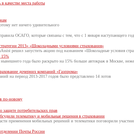
в качестве места работы
енам
этому нет ничего удивительного
авила ОСАГО, которые связаны с тем, что с 1 января наступающего года
е стратегии 2013» «Шоколадными условиями страхования»
nAssist решил запустить акцию под названием «Шоколадные условия стр
а 15%
 нынешнего года было раскрыто на 15% больше автокраж в Москве, неже
страхование дочерних компаний «Газпрома»
аний на период 2013-2017 годов было представлено 14 лотов
в по-новому
о защите потребительских прав
обсудили телематику и мобильные решения в страховании
асти применения мобильных решений и телематики поговорили участник
 отделении Почты России