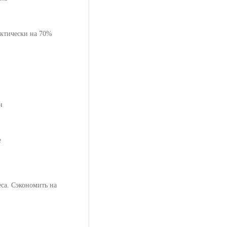
актически на 70%
н
е
еса. Сэкономить на