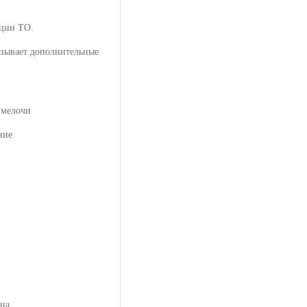
нции ТО.
язывает дополнительные
 мелочи
ние
ина