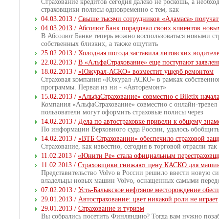
Страхование кредитов сегодня далеко не роскошь, а необхо
страховщики полисы одновременно с тем, как
04.03.2013 /
Свыше тысячи сотрудников «Адамаса» получат 
04.03.2013 /
Абсолют Банк порадовал своих клиентов нов
В Абсолют Банке теперь можно воспользоваться новыми стр
собственных близких, а также ощутить
25.02.2013 /
Холодная погода заставила литовских водител
22.02.2013 /
В «АльфаСтрахование» еще поступают заявлен
18.02.2013 /
«Южурал-АСКО» возместит ущерб ремонтом
Страховая компания «Южурал-АСКО» в рамках собственног
программы. Первая из ни - «Авторемонт»
15.02.2013 /
«АльфаСтрахование» совместно с Biletix начал
Компания «АльфаСтрахование» совместно с онлайн-тревел 
пользователи могут оформить страховые полисы через
14.02.2013 /
Дела по автостраховке привели к общему зна
По информации Верховного суда России, удалось обобщить 
14.02.2013 /
«ВТБ Страховании» обеспечило страховой защ
Страхование, как известно, сегодня в торговой отрасли т
11.02.2013 /
«Юнити Ре» стала официальным перестраховщи
11.02.2013 /
Страховщики снижают цену КАСКО для машин
Представительство Volvo в России решило ввести новую си
владельцы новых машин Volvo, оснащенных самыми перед
07.02.2013 /
Усть-Балыкское нефтяное месторождение обес
29.01.2013 /
Автострахование: цвет никакой роли не играет
29.01.2013 /
Страхование и туризм
Вы собрались посетить Финляндию? Тогда вам нужно позаб