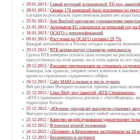
29.01.2013 /
Самый крупный астраханский ТЦ под защитой
28.01.2013 /
Свыше 170 компаний было исключено из реест
Сегодня на российском туристическом рынке нет недостат
25.01.2013 /
Aon Benfield предлагает страхователям перестр
21.01.2013 /
Авторынок ЕС сократился за прошлый год на 
16.01.2013 /
ОСАГО с персонификацией
09.01.2013 /
Рост цены на ОСАГО составил 29,7%
Каждый автолюбитель в России сегодня старается экономит
29.12.2012 /
ВТБ активизирует страховую деятельность
Группа ВТБ намерена усилить свои позиции на российском 
присутствовать на этом рынке, но и стать одним из его лид
28.12.2012 /
Россияне предпочитают не страховать содержи
Банкиры, как правило, уверяют своих клиентов в высоком 
время на страхование содержимого сейфов
26.12.2012 /
Сайт МАКСа назван в числе лучших
Веб-ресурсами Интернет полнится, причем довольно активн
25.12.2012 /
Liqui Moly под защитой «ВТБ Страховании»
«ВТБ Страхование» подписал договор с «АвтоФорвард», к
территории России
25.12.2012 /
«Югория» предлагает выгодную страховку авто
Выгодно купить каско сегодня хочет любой автовладелец, не 
25.12.2012 /
Качество медобслуживания удовлетворяет тол
24.12.2012 /
В поисках второй половинки
24.12.2012 /
«Поликор» в Красноярске застраховали на 18 
21.12.2012 /
Безлимитно и недорого