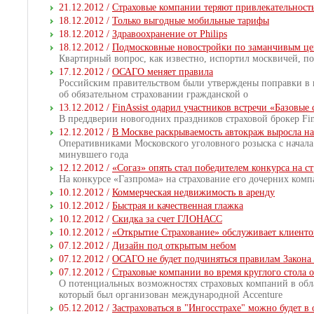
21.12.2012 /
Страховые компании теряют привлекательность 
18.12.2012 /
Только выгодные мобильные тарифы
18.12.2012 /
Здравоохранение от Philips
18.12.2012 /
Подмосковные новостройки по заманчивым ц
Квартирный вопрос, как известно, испортил москвичей, по
17.12.2012 /
ОСАГО меняет правила
Российским правительством были утверждены поправки в пр
об обязательном страховании гражданской о
13.12.2012 /
FinAssist одарил участников встречи «Базовы
В преддверии новогодних праздников страховой брокер Fi
12.12.2012 /
В Москве раскрываемость автокраж выросла н
Оперативниками Московского уголовного розыска с начала
минувшего года
12.12.2012 /
«Согаз» опять стал победителем конкурса на 
На конкурсе «Газпрома» на страхование его дочерних комп
10.12.2012 /
Коммерческая недвижимость в аренду
10.12.2012 /
Быстрая и качественная глажка
10.12.2012 /
Скидка за счет ГЛОНАСС
10.12.2012 /
«Открытие Страхование» обслуживает клиенто
07.12.2012 /
Дизайн под открытым небом
07.12.2012 /
ОСАГО не будет подчиняться правилам Закона 
07.12.2012 /
Страховые компании во время круглого стола 
О потенциальных возможностях страховых компаний в обл
который был организован международной Accenture
05.12.2012 /
Застраховаться в "Ингосстрахе" можно будет в