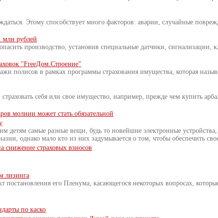
ждаться. Этому способствует много факторов: аварии, случайные повреж
1 млн рублей
опасить производство, установив специальные датчики, сигнализации, 
раховок "FreeДом.Строение"
дажи полисов в рамках программы страхования имущества, которая назыв
 страховать себя или свое имущество, например, прежде чем купить арба
аров молнии может стать обязательной
у
им детям самые разные вещи, будь то новейшие электронные устройства
зии, однако мало кто из них задумывается о том, чтобы обеспечить свое
на снижение страховых взносов
м лизинга
 постановления его Пленума, касающегося некоторых вопросах, которые
ндарты по каско