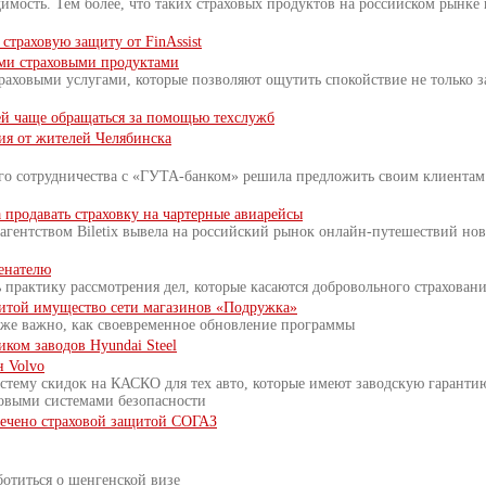
димость. Тем более, что таких страховых продуктов на российском рынке
страховую защиту от FinAssist
ыми страховыми продуктами
аховыми услугами, которые позволяют ощутить спокойствие не только за 
ей чаще обращаться за помощью техслужб
ия от жителей Челябинска
о сотрудничества с «ГУТА-банком» решила предложить своим клиентам 
а продавать страховку на чартерные авиарейсы
агентством Biletix вывела на российский рынок онлайн-путешествий нов
менателю
практику рассмотрения дел, которые касаются добровольного страховани
итой имущество сети магазинов «Подружка»
ак же важно, как своевременное обновление программы
ком заводов Hyundai Steel
 Volvo
стему скидок на КАСКО для тех авто, которые имеют заводскую гарантию
овыми системами безопасности
печено страховой защитой СОГАЗ
отиться о шенгенской визе