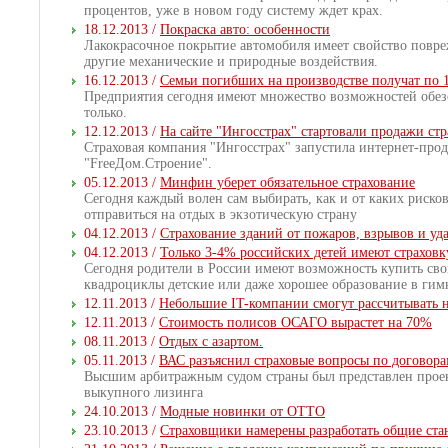
процентов, уже в новом году систему ждет крах.
18.12.2013 /
Покраска авто: особенности
Лакокрасочное покрытие автомобиля имеет свойство повре
другие механические и природные воздействия.
16.12.2013 /
Семьи погибших на производстве получат по 
Предприятия сегодня имеют множество возможностей обез
только.
12.12.2013 /
На сайте "Ингосстрах" стартовали продажи ст
Страховая компания "Ингосстрах" запустила интернет-про
"FreeДом.Строение".
05.12.2013 /
Минфин уберет обязательное страхование
Сегодня каждый волен сам выбирать, как и от каких рисков
отправиться на отдых в экзотическую страну
04.12.2013 /
Страхование зданий от пожаров, взрывов и уд
04.12.2013 /
Только 3-4% российских детей имеют страховк
Сегодня родители в России имеют возможность купить сво
квадроциклы детские или даже хорошее образование в гимна
12.11.2013 /
Небольшие IT-компании смогут рассчитывать 
12.11.2013 /
Стоимость полисов ОСАГО вырастет на 70%
08.11.2013 /
Отдых с азартом.
05.11.2013 /
ВАС разъяснил страховые вопросы по договора
Высшим арбитражным судом страны был представлен проект
выкупного лизинга
24.10.2013 /
Модные новинки от ОТТО
23.10.2013 /
Страховщики намерены разработать общие ста