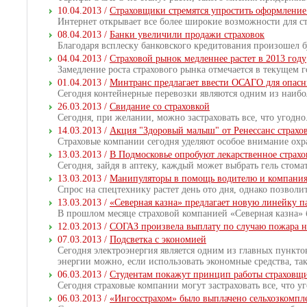
10.04.2013 /
Страховщики стремятся упростить оформление
Интернет открывает все более широкие возможности для с
08.04.2013 /
Банки увеличили продажи страховок
Благодаря всплеску банковского кредитования произошел 
04.04.2013 /
Страховой рынок медленнее растет в 2013 году
Замедление роста страхового рынка отмечается в текущем г
01.04.2013 /
Минтранс предлагает ввести ОСАГО для опасн
Сегодня контейнерные перевозки являются одним из наибо
26.03.2013 /
Свидание со страховкой
Сегодня, при желании, можно застраховать все, что угодно
14.03.2013 /
Акция "Здоровый малыш" от Ренессанс страх
Страховые компании сегодня уделяют особое внимание охр
13.03.2013 /
В Подмосковье опробуют лекарственное страхо
Сегодня, зайдя в аптеку, каждый может выбрать гель стом
13.03.2013 /
Манипуляторы в помощь водителю и компани
Спрос на спецтехнику растет день ото дня, однако позволи
13.03.2013 /
«Северная казна» предлагает новую линейку п
В прошлом месяце страховой компанией «Северная казна» 
12.03.2013 /
СОГАЗ произвела выплату по случаю пожара н
07.03.2013 /
Подсветка с экономией
Сегодня электроэнергия является одним из главных пунктов
энергии можно, если использовать экономные средства, так
06.03.2013 /
Студентам покажут принцип работы страховщ
Сегодня страховые компании могут застраховать все, что у
06.03.2013 /
«Ингосстрахом» было выплачено сельхозкомпл