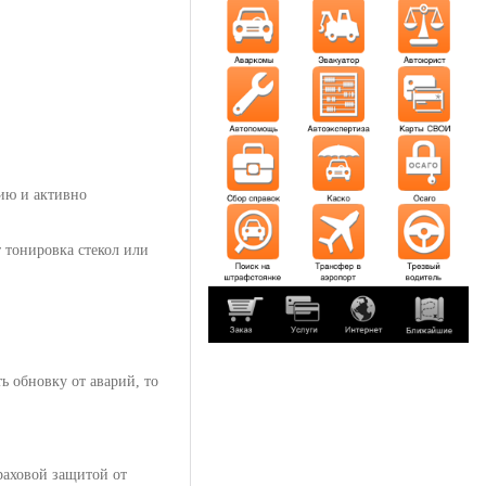
ию и активно
т тонировка стекол или
ь обновку от аварий, то
раховой защитой от